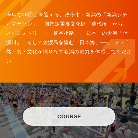
今年で38回目を迎える、政令市・新潟の「新潟シテ
ィマラソン」。 国指定重要文化財「萬代橋」から、
メインストリート「柾谷小路」、 日本一の大河「信
濃川」、そして佐渡島を望む「日本海」──。 人・自
然・食・文化が織りなす新潟の魅力を体感してくださ
い。
COURSE