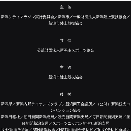
主 催
新潟シティマラソン実行委員会／新潟市／一般財団法人新潟陸上競技協会／
新潟市陸上競技協会
共 催
公益財団法人新潟市スポーツ協会
主 管
新潟市陸上競技協会
後 援
新潟県／新潟内野ライオンズクラブ／新潟商工会議所／（公財）新潟観光コ
ンベンション協会
新潟日報社／朝日新聞新潟総局／読売新聞新潟支局／毎日新聞新潟支局／産
経新聞新潟支局／スポーツニッポン新潟社新潟支局
NHK新潟放送局／BSN新潟放送／NST新潟総合テレビ／TeNYテレビ新潟／