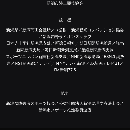
新潟市陸上競技協会
後 援
新潟県／新潟商工会議所／（公財）新潟観光コンベンション協会
／新潟内野ライオンズクラブ
日本赤十字社新潟県支部／新潟日報社／朝日新聞新潟総局／読売
新聞新潟支局／毎日新聞新潟支局／産経新聞新潟支局
スポーツニッポン新聞社新潟支局／NHK新潟放送局／BSN新潟放
送／NST新潟総合テレビ／TeNYテレビ新潟／UX新潟テレビ21／
FM新潟77.5
協力
新潟県障害者スポーツ協会／公益社団法人新潟県理学療法士会／
新潟市スポーツ推進委員連盟